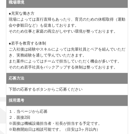
職場環境
●充実な働き方
現場によっては直行直帰もあったり、育児のための休暇取得（運動
会や参観日など）も促進しております。
そのため仕事と家庭の両立がしやすい環境が整っております。
●若手を教育する体制
ご入社後は経験やスキルによっては先輩社員とペアを組んでいただ
き、実務経験を通して学んでいただきます。
また案件によってはチームで担当していただく機会が多いです。
そのため若手社員をバックアップする体制は整っております。
応募方法
下部の応募するボタンからご応募ください
採用選考
１．当ページから応募
２．面接2回
※面接は機械設備担当者・社長が担当する予定です。
※勤務開始日は相談可能です。（目安は3ヶ月以内）