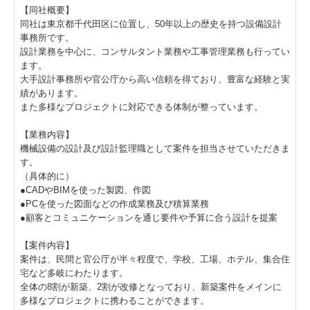
【同社概要】
プライバシーポリシー
同社は東京都千代田区に位置し、50年以上の歴史を持つ設備設計
事務所です。
設計業務を中心に、コンサルタント業務や工事管理業務も行ってい
ます。
大手設計事務所や官公庁から高い信頼を得ており、豊富な経験と実
績があります。
また多様なプロジェクトに対応できる体制が整っています。
【業務内容】
機械設備の設計及び設計監理職として案件を担当させていただきま
す。
（具体的に）
●CADやBIMを使った製図、作図
●PCを使った図面などの作成業務及び積算業務
●顧客とコミュニケーションを通じ要件や予算に合う設計を提案
【案件内容】
案件は、民間と官公庁が半々程度で、学校、工場、ホテル、集合住
宅など多岐にわたります。
全体の8割が新築、2割が改修となっており、新築案件をメインに
多様なプロジェクトに携わることができます。