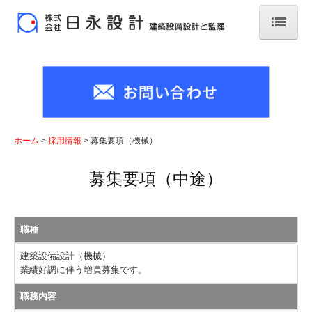
ホーム
会社案内
事業案内
ホーム
採用情報
募集要項（機械）
業務経歴
募集要項（中途）
採用情報
スタッフインタビュー
職種
募集要項（電気）
建築設備設計（機械）
業績好調に伴う増員募集です。
募集要項（機械）
職務内容
お問い合わせ