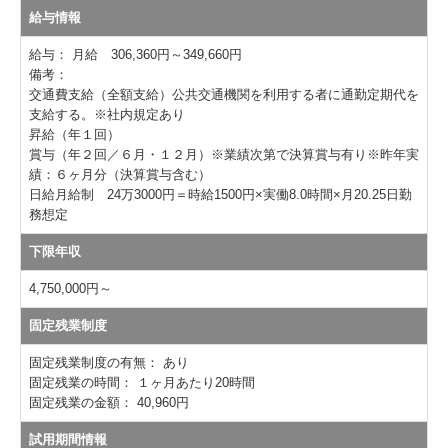
給与情報
給与：
月給 306,360円～349,660円
備考：
交通費支給（全額支給）公共交通機関を利用する者に通勤定期代を
支給する。※社内規定あり
昇給（年１回）
賞与（年２回／６月・１２月）※業績次第で決算賞与有り※昨年実
績：６ヶ月分（決算賞与含む）
日給月給制 24万3000円＝時給1500円×実働8.0時間×月20.25日勤
務想定
下限年収
4,750,000円～
固定残業制度
固定残業制度の有無：
あり
固定残業の時間：
１ヶ月あたり20時間
固定残業の金額：
40,960円
試用期間情報