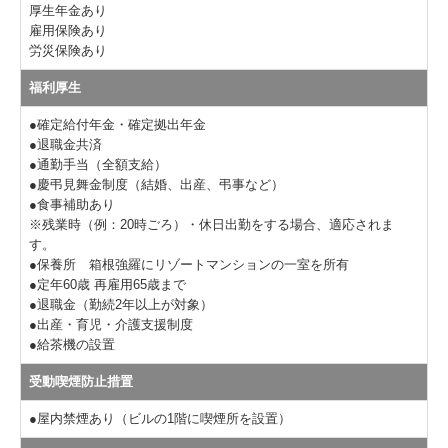
厚生年金あり
雇用保険あり
労災保険あり
福利厚生
●確定給付年金・確定拠出年金
●退職金共済
●通勤手当（全額支給）
●慶弔見舞金制度（結婚、出産、弔事など）
●食事補助あり
※残業時（例：20時ごろ）・休日出勤をする場合、適応されま
す。
●保養所 箱根強羅にリゾートマンションの一室を所有
●定年60歳 再雇用65歳まで
●退職金（勤続2年以上が対象）
●出産・育児・介護支援制度
●給茶機の設置
受動喫煙防止措置
●屋内禁煙あり（ビルの1階に喫煙所を設置）