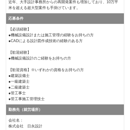
近年、大手設計事務所からの再開発案件も増加しており、10万平
米を超える超大型案件も手掛けています。
応募条件
【必須経験】
●機械設備設計または施工管理の経験をお持ちの方
●CADによる設計図作成技術の経験のある方
【歓迎経験】
●機械設備設計のご経験をお持ちの方
【歓迎資格】※いずれかの資格をお持ちの方
●建築設備士
●一級建築士
●二級建築士
●管工事士
●管工事施工管理技士
勤務先（就労場所）
会社名：
株式会社 日永設計